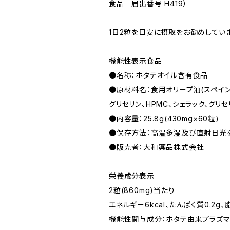
食品 届出番号 H419）
1日2粒を目安に摂取をお勧めしていま
機能性表示食品
●名称：ホタテオイル含有食品
●原材料名：食用オリープ油(スペイン
グリセリン、HPMC、シェラック、グ
●内容量：25.8g(430mg×60粒)
●保存方法：高温多湿及び直射日光
●販売者：大和薬品株式会社
栄養成分表示
2粒(860mg)当たり
エネルギー6kcal、たんぱく質0.2g、
機能性関与成分：ホタテ由来プラズマ