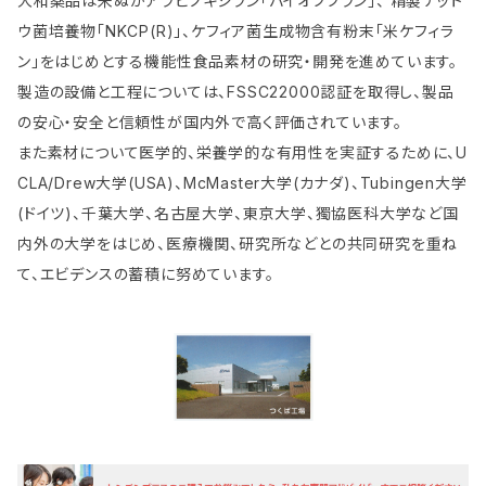
大和薬品は米ぬかアラビノキシラン「バイオブブラン」、 精製ナット
ウ菌培養物「NKCP(R)」、ケフィア菌生成物含有粉末「米ケフィラ
ン」をはじめとする機能性食品素材の研究・開発を進めています。
製造の設備と工程については、FSSC22000認証を取得し、製品
の安心・安全と信頼性が国内外で高く評価されています。
また素材について医学的、栄養学的な有用性を実証するために、U
CLA/Drew大学(USA)、McMaster大学(カナダ)、Tubingen大学
(ドイツ)、千葉大学、名古屋大学、東京大学、獨協医科大学など国
内外の大学をはじめ、医療機関、研究所などとの共同研究を重ね
て、エビデンスの蓄積に努めています。