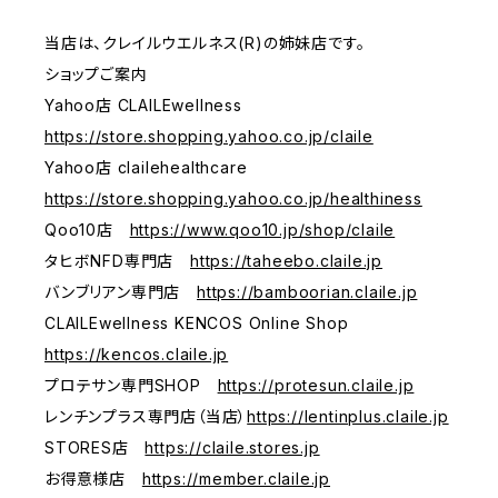
当店は、クレイルウエルネス(R)の姉妹店です。
ショップご案内
Yahoo店 CLAILEwellness
https://store.shopping.yahoo.co.jp/claile
Yahoo店 clailehealthcare
https://store.shopping.yahoo.co.jp/healthiness
Qoo10店
https://www.qoo10.jp/shop/claile
タヒボNFD専門店
https://taheebo.claile.jp
バンブリアン専門店
https://bamboorian.claile.jp
CLAILEwellness KENCOS Online Shop
https://kencos.claile.jp
プロテサン専門SHOP
https://protesun.claile.jp
レンチンプラス専門店（当店）
https://lentinplus.claile.jp
STORES店
https://claile.stores.jp
お得意様店
https://member.claile.jp